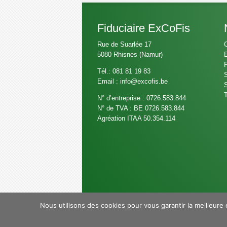
Fiduciaire ExCoFis
Rue de Suarlée 17
C
5080 Rhisnes (Namur)
E
F
Tél.: 081 81 19 83
S
Email :
info@excofis.be
S
N° d’entreprise : 0726.583.844
N° de TVA : BE 0726.583.844
Agréation ITAA 50.354.114
Nous utilisons des cookies pour vous garantir la meilleure 
Copyright © Fiduciaire - Bureau compta