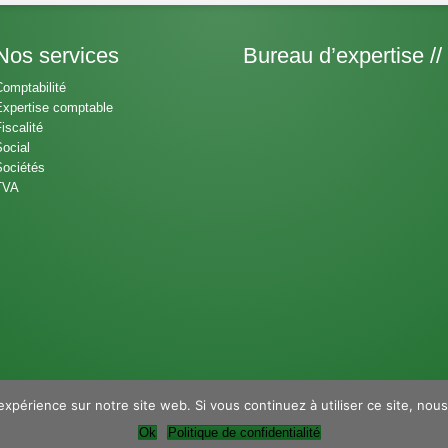
Nos services
Bureau d’expertise //
omptabilité
xpertise comptable
iscalité
ocial
ociétés
TVA
expérience sur notre site web. Si vous continuez à utiliser ce site, nou
Ok
Politique de confidentialité
ble ExCoFis. Pierre Simon - Adrien Dumonceaux. Tous droits réservés