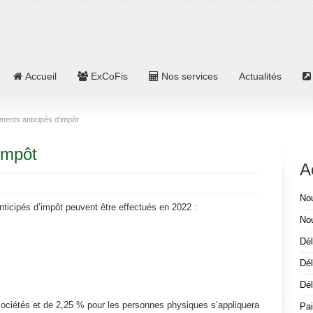
Accueil
ExCoFis
Nos services
Actualités
ments anticipés d’impôt
impôt
A
Nou
nticipés d’impôt peuvent être effectués en 2022 :
No
Dél
Dél
Dél
sociétés et de 2,25 % pour les personnes physiques s’appliquera
Pai