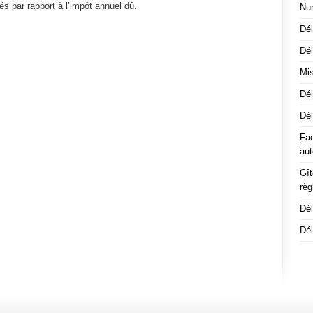
s par rapport à l’impôt annuel dû.
Nu
Dél
Dél
Mis
Dél
Dé
Fac
aut
Gît
rè
Dé
Dél