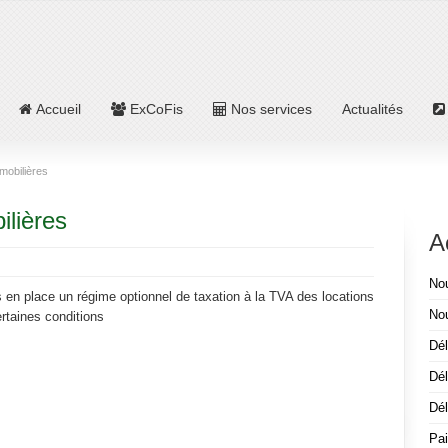
Accueil
ExCoFis
Nos services
Actualités
mobilières
ilières
A
Nou
s en place un régime optionnel de taxation à la TVA des locations
No
rtaines conditions
Dél
Dél
Dél
Pai