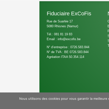
Fiduciaire ExCoFis
Rue de Suarlée 17
C
5080 Rhisnes (Namur)
E
F
Tél.: 081 81 19 83
S
Email :
info@excofis.be
S
N° d’entreprise : 0726.583.844
N° de TVA : BE 0726.583.844
Agréation ITAA 50.354.114
Nous utilisons des cookies pour vous garantir la meilleure 
Copyright © Fiduciaire - Bureau compta