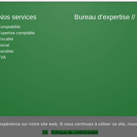
Nos services
Bureau d’expertise //
omptabilité
xpertise comptable
iscalité
ocial
ociétés
TVA
expérience sur notre site web. Si vous continuez à utiliser ce site, nou
Ok
Politique de confidentialité
ble ExCoFis. Pierre Simon - Adrien Dumonceaux. Tous droits réservés