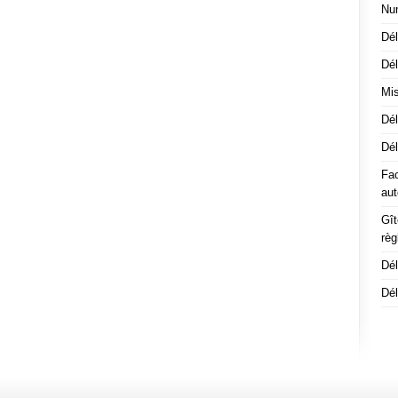
Nu
Dél
Dél
Mis
Dél
Dé
Fac
aut
Gît
rè
Dé
Dél