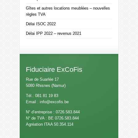
Gîtes et autres locations meublées – nouvelles
règles TVA
Délai ISOC 2022
Délai IPP 2022 – revenus 2021
Fiduciaire ExCoFis
Rue de Suarlée 17
5080 Rhisnes (Namur)
Tél.: 081 81 19 83
Email :
info@excofis.be
N° d’entreprise : 0726.583.844
N° de TVA : BE 0726.583.844
Agréation ITAA 50.354.114